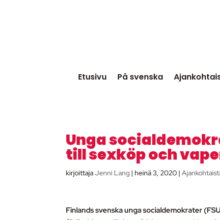
Etusivu
På svenska
Ajankohtai
Unga socialdemokrate
till sexköp och vap
kirjoittaja
Jenni Lang
|
heinä 3, 2020
|
Ajankohtaist
Finlands svenska unga socialdemokrater (FSU