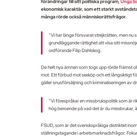
förändringar till sitt politiska program,
Unga S
ekonomisk karaktär, som ett starkt avstånds
många rörde också människorättsfrågor.
“Vi har länge försvarat strejkrätten, men nu s
grundläggande rättighet att visa sitt missnöje 
ordförande Filip Dahlskog.
De helt nya ämnen som togs upp rörde främst olik
mot. Ett förbud mot sexköp och ett långsiktigt f
gäller snusförsäljning och kriminaliseringen av
“Vi förespråkar en missbrukspolitik som är rikt
hög beroende på vad det är du missbrukar, ä
FSUD, som är det svenskspråkiga distriktet ino
ställningstagande i arbetsmarknadsfrågor. Fokus 