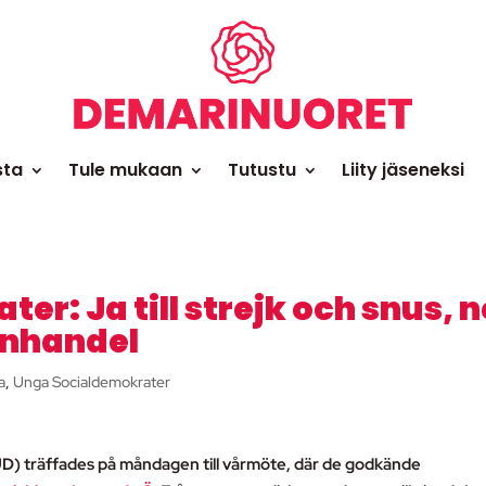
sta
Tule mukaan
Tutustu
Liity jäseneksi
r: Ja till strejk och snus, n
enhandel
a
,
Unga Socialdemokrater
D) träffades på måndagen till vårmöte, där de godkände