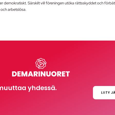
 demokratiskt. Särskilt vill föreningen utöka rättsskyddet och förbät
 och arbetslösa.
muuttaa yhdessä.
LIITY J