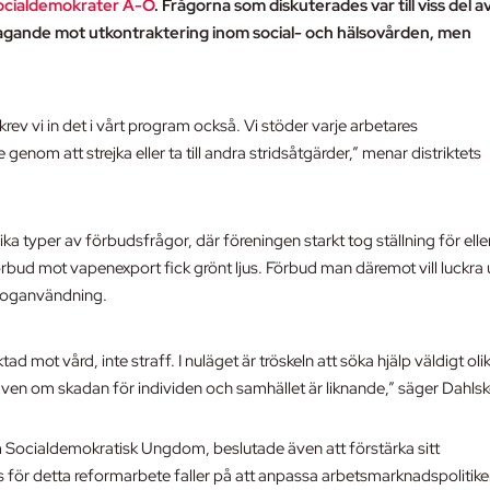
ocialdemokrater A-Ö
. Frågorna som diskuterades var till viss del a
tagande mot utkontraktering inom social- och hälsovården, men
krev vi in det i vårt program också. Vi stöder varje arbetares
genom att strejka eller ta till andra stridsåtgärder,” menar distriktets
a typer av förbudsfrågor, där föreningen starkt tog ställning för elle
örbud mot vapenexport fick grönt ljus. Förbud man däremot vill luckra
 droganvändning.
ad mot vård, inte straff. I nuläget är tröskeln att söka hjälp väldigt oli
ven om skadan för individen och samhället är liknande,” säger Dahls
m Socialdemokratisk Ungdom, beslutade även att förstärka sitt
för detta reformarbete faller på att anpassa arbetsmarknadspolitiken 