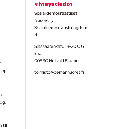
v
Yhteystiedot
Sosialidemokraattiset
Nuoret ry
Socialdemokratisk ungdom
rf
Siltasaarenkatu 18-20 C 6
krs.
00530 Helsinki Finland
r
 upp
toimisto@demarinuoret.fi
ka
kog.
till